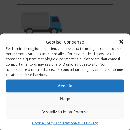
Gestisci Consenso
Per fornire le migliori esperienze, utilizziamo tecnologie come i cookie
per memorizzare e/o accedere alle informazioni del dispositivo. Il
Patente categoria C
consenso a queste tecnologie ci permetterà di elaborare dati come il
comportamento di navigazione o ID unici su questo sito. Non
acconsentire o ritirare il consenso può influire negativamente su alcune
caratteristiche e funzioni.
Martedì | Giovedì
(Giorni da concordare)
Accetta
Dalle 19.30 alle 20.45
Nega
Visualizza le preferenze
Cookie Policy
Dichiarazione sulla Privacy