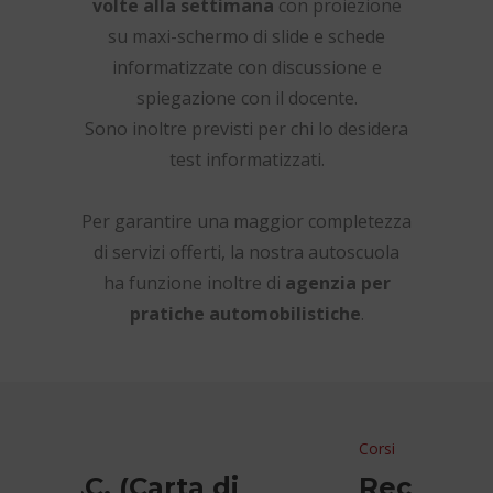
volte alla settimana
con proiezione
su maxi-schermo di slide e schede
informatizzate con discussione e
spiegazione con il docente.
Sono inoltre previsti per chi lo desidera
test informatizzati.
Per garantire una maggior completezza
di servizi offerti, la nostra autoscuola
ha funzione inoltre di
agenzia per
pratiche automobilistiche
.
Corsi
Corsi
Recupero punti
C.Q.C.