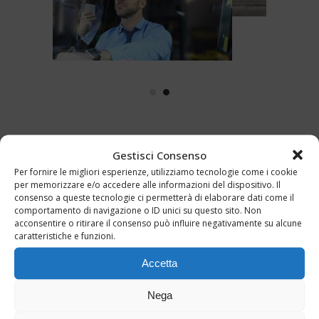
Gestisci Consenso
Per fornire le migliori esperienze, utilizziamo tecnologie come i cookie
per memorizzare e/o accedere alle informazioni del dispositivo. Il
consenso a queste tecnologie ci permetterà di elaborare dati come il
comportamento di navigazione o ID unici su questo sito. Non
Rinnovo patente
acconsentire o ritirare il consenso può influire negativamente su alcune
caratteristiche e funzioni.
Nella nostra sede troverà il medico
Accetta
preposto il quale, dopo aver valutato la
Nega
sua idoneità alla guida, le rinnoverà
subito la patente.